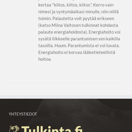
kertaa "kiitos, kiitos, kiitos". Kerro vain
nimesi ja syntymäaikasi minulle, niin niillä
toimin. Palautetta voit pyytää erikseen
(katso Miina Valtosen tulkinnat kohdasta
palaute energiahoidosta). Energiahoito voi
sysätä liikkeelle parantumisen sen kaikilla
tasoilla. Huom. Parantumista ei voi luvata.
Energiahoito ei korvaa lääketieteellistä
hoitoa.
YHTEYSTIEDOT