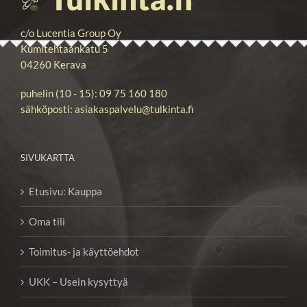
c/o Lucentia Group Oy
Kumitehtaankatu 5
04260 Kerava
puhelin (10 - 15): 09 75 160 180
sähköposti: asiakaspalvelu@tulkinta.fi
SIVUKARTTA
Etusivu: Kauppa
Oma tili
Toimitus- ja käyttöehdot
UKK – Usein kysyttyä