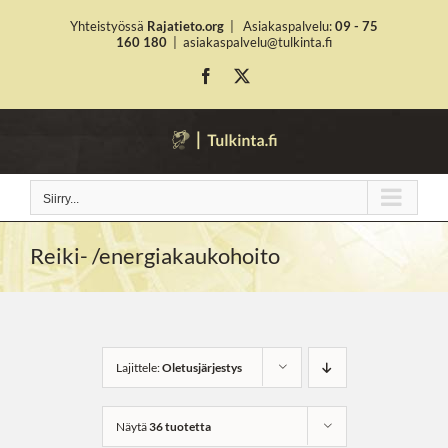
Skip
Yhteistyössä
Rajatieto.org
|
Asiakaspalvelu:
09 - 75
to
160 180
|
asiakaspalvelu@tulkinta.fi
content
Facebook
X
Siirry...
Reiki- /energiakaukohoito
Lajittele:
Oletusjärjestys
Näytä
36 tuotetta