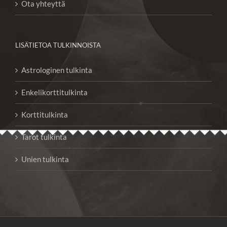
Ota yhteyttä
LISÄTIETOA TULKINNOISTA
Astrologinen tulkinta
Enkelikorttitulkinta
Korttitulkinta
Tarot tulkinta
Unien tulkinta