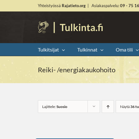
Skip
Yhteistyössä
Rajatieto.org
|
Asiakaspalvelu:
09 - 75 1
to
content
Tulkitsijat
Tulkinnat
Oma tili
Reiki- /energiakaukohoito
Lajittele:
Suosio
Näytä
36 t