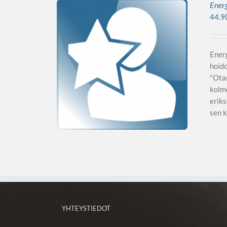
Energ
44.9
Energ
hoido
"Ota
kolme
eriks
sen k
YHTEYSTIEDOT