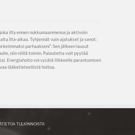
t joka ilta ennen nukkumaanmenoa ja aktivoin
lta ilta-aikaa. Tyhjennät vain ajatukset ja sanot:
rkeimmaksi parhaakseni". Sen jälkeen lausut
ulle, niin niillä toimin. Palautetta voit pyytää
a). Energiahoito voi sysätä liikkeelle parantumisen
vaa lääketieteellistä hoitoa.
SÄTIETOA TULKINNOISTA