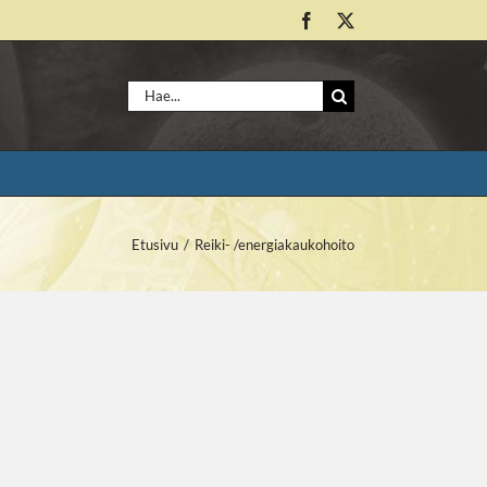
Facebook
X
Etsi
...
Etusivu
Reiki- /energiakaukohoito