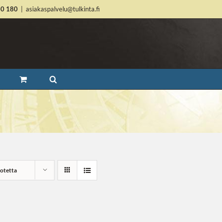
60 180
|
asiakaspalvelu@tulkinta.fi
uotetta