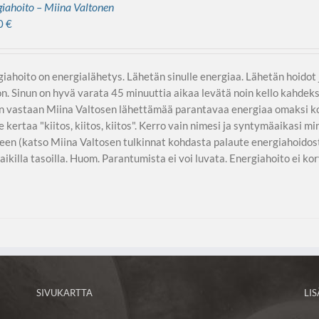
iahoito – Miina Valtonen
0
€
iahoito on energialähetys. Lähetän sinulle energiaa. Lähetän hoido
n. Sinun on hyvä varata 45 minuuttia aikaa levätä noin kello kahdeksa
n vastaan Miina Valtosen lähettämää parantavaa energiaa omaksi ko
 kertaa "kiitos, kiitos, kiitos". Kerro vain nimesi ja syntymäaikasi min
een (katso Miina Valtosen tulkinnat kohdasta palaute energiahoidost
aikilla tasoilla. Huom. Parantumista ei voi luvata. Energiahoito ei kor
SIVUKARTTA
LI