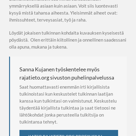
ymmärryksellä asiaan kuin asiaan. Voit siis luontevasti
kysyä mistä tahansa aiheesta. Yleisimmät aiheet ovat:
ihmissuhteet, terveysasiat, työ ja raha.
Löydät jokaisen tulkinnan kohdalta kuvauksen kyseisestä
pöydästä. Olen erittäin kiitollinen ja onnellinen saadessani
olla apuna, mukana ja tukena.
Sanna Kujanen työskentelee myös
rajatieto.org sivuston puhelinpalvelussa
Saat huomattavasti enemmän irti kirjallisista
tulkinoistasi kun keskustelet tulkinnan laatijan
kanssa kun tulkintasi on valmistunut. Keskustelu
täydentää kirjallista tulkintaa ja saat tietoosi ne
lähtökohdat jonka perusteella tulkitsija on
tulkintansa tehnyt.