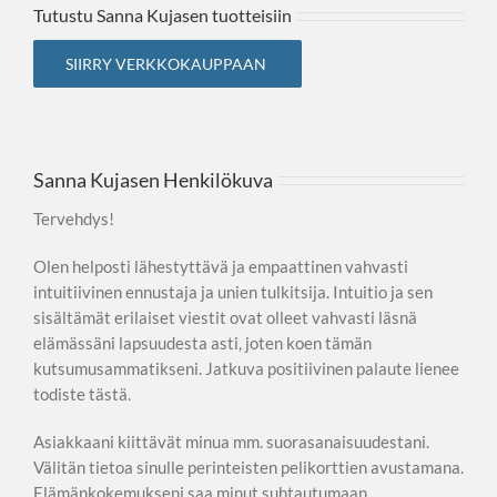
Tutustu Sanna Kujasen tuotteisiin
SIIRRY VERKKOKAUPPAAN
Sanna Kujasen Henkilökuva
Tervehdys!
Olen helposti lähestyttävä ja empaattinen vahvasti
intuitiivinen ennustaja ja unien tulkitsija. Intuitio ja sen
sisältämät erilaiset viestit ovat olleet vahvasti läsnä
elämässäni lapsuudesta asti, joten koen tämän
kutsumusammatikseni. Jatkuva positiivinen palaute lienee
todiste tästä.
Asiakkaani kiittävät minua mm. suorasanaisuudestani.
Välitän tietoa sinulle perinteisten pelikorttien avustamana.
Elämänkokemukseni saa minut suhtautumaan