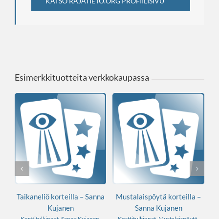
KATSO RAJATIETO.ORG PROFIILISIVU
Esimerkkituotteita verkkokaupassa
nta
Taikaneliö korteilla – Sanna
Mustalaispöytä korteilla –
Kujanen
Sanna Kujanen
n
,
Korttitulkinnat
,
Sanna Kujanen
,
Korttitulkinnat
,
Mustalaispöytä
,