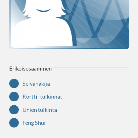
Erikoisosaaminen
Selvänäkijä
Kortti -tulkinnat
Unien tulkinta
Feng Shui