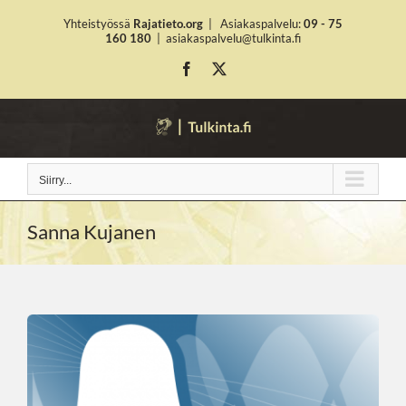
Skip
Yhteistyössä
Rajatieto.org
|
Asiakaspalvelu:
09 - 75
to
160 180
|
asiakaspalvelu@tulkinta.fi
content
Facebook
X
Siirry...
Sanna Kujanen