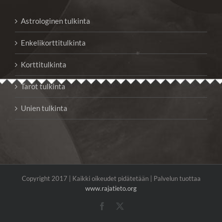
Astrologinen tulkinta
Enkelikorttitulkinta
Korttitulkinta
Tarot tulkinta
Unien tulkinta
Copyright 2017 | Kaikki oikeudet pidätetään | Palvelun tuottaa
www.rajatieto.org
Facebook
X