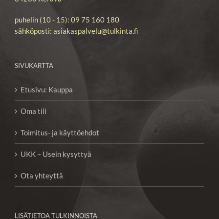
puhelin (10 - 15): 09 75 160 180
sähköposti: asiakaspalvelu@tulkinta.fi
SIVUKARTTA
Etusivu: Kauppa
Oma tili
Toimitus- ja käyttöehdot
UKK – Usein kysyttyä
Ota yhteyttä
LISÄTIETOA TULKINNOISTA