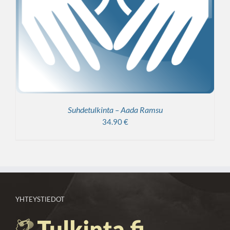
Suhdetulkinta – Aada Ramsu
34.90
€
YHTEYSTIEDOT