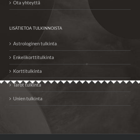
Ota yhteyttä
LISÄTIETOA TULKINNOISTA
Astrologinen tulkinta
Enkelikorttitulkinta
Korttitulkinta
Tarot tulkinta
Unien tulkinta