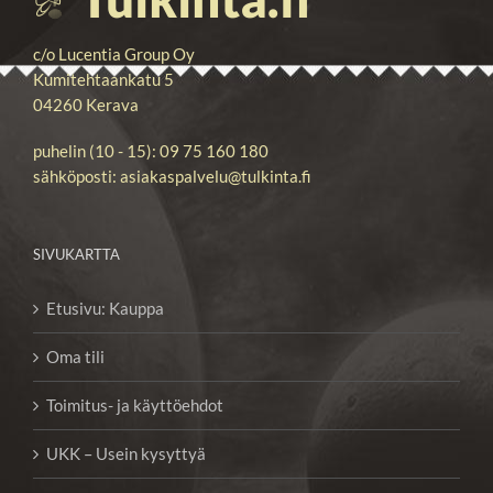
c/o Lucentia Group Oy
Kumitehtaankatu 5
04260 Kerava
puhelin (10 - 15): 09 75 160 180
sähköposti: asiakaspalvelu@tulkinta.fi
SIVUKARTTA
Etusivu: Kauppa
Oma tili
Toimitus- ja käyttöehdot
UKK – Usein kysyttyä