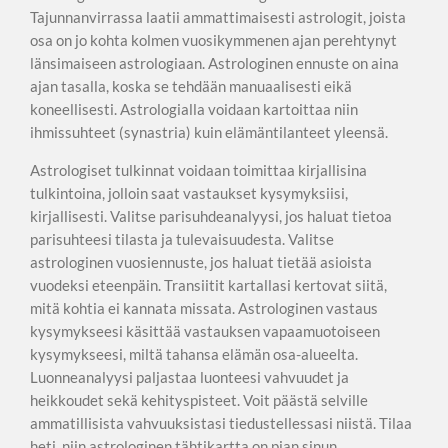
Tajunnanvirrassa laatii ammattimaisesti astrologit, joista
osa on jo kohta kolmen vuosikymmenen ajan perehtynyt
länsimaiseen astrologiaan. Astrologinen ennuste on aina
ajan tasalla, koska se tehdään manuaalisesti eikä
koneellisesti. Astrologialla voidaan kartoittaa niin
ihmissuhteet (synastria) kuin elämäntilanteet yleensä.
Astrologiset tulkinnat voidaan toimittaa kirjallisina
tulkintoina, jolloin saat vastaukset kysymyksiisi,
kirjallisesti. Valitse parisuhdeanalyysi, jos haluat tietoa
parisuhteesi tilasta ja tulevaisuudesta. Valitse
astrologinen vuosiennuste, jos haluat tietää asioista
vuodeksi eteenpäin. Transiitit kartallasi kertovat siitä,
mitä kohtia ei kannata missata. Astrologinen vastaus
kysymykseesi käsittää vastauksen vapaamuotoiseen
kysymykseesi, miltä tahansa elämän osa-alueelta.
Luonneanalyysi paljastaa luonteesi vahvuudet ja
heikkoudet sekä kehityspisteet. Voit päästä selville
ammatillisista vahvuuksistasi tiedustellessasi niistä. Tilaa
heti, niin astrologinen tähtikartta on pian sinun