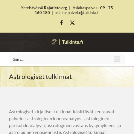
Skip
Yhteistyössä
Rajatieto.org
|
Asiakaspalvelu:
09 - 75
to
160 180
|
asiakaspalvelu@tulkinta.fi
content
Facebook
X
Siirry...
Astrologiset tulkinnat
Astrologiset kirjalliset tulkinnat käsittävät seuraavat
palvelut: astrologinen luonneanalyysi, astrologinen
parisuhdeanalyysi, astrologinen vastaus kysymykseesi ja
astrologinen vuosiennuste. Astrologiset tulkinnat