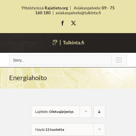
Skip
Yhteistyössä
Rajatieto.org
|
Asiakaspalvelu:
09 - 75
to
160 180
|
asiakaspalvelu@tulkinta.fi
content
Facebook
X
Siirry...
Energiahoito
Lajittele:
Oletusjärjestys
Näytä
12 tuotetta