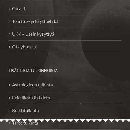
Oma tili
Toimitus- ja käyttöehdot
UKK – Usein kysyttyä
Ota yhteyttä
LISÄTIETOA TULKINNOISTA
Astrologinen tulkinta
Enkelikorttitulkinta
Korttitulkinta
Tarot tulkinta