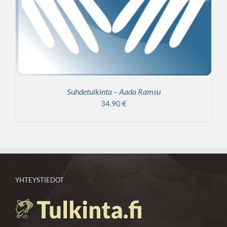
Suhdetulkinta – Aada Ramsu
34.90
€
YHTEYSTIEDOT