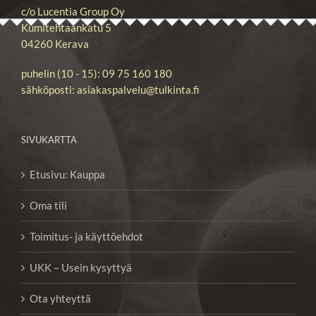
c/o Lucentia Group Oy
Kumitehtaankatu 5
04260 Kerava
puhelin (10 - 15): 09 75 160 180
sähköposti: asiakaspalvelu@tulkinta.fi
SIVUKARTTA
Etusivu: Kauppa
Oma tili
Toimitus- ja käyttöehdot
UKK – Usein kysyttyä
Ota yhteyttä