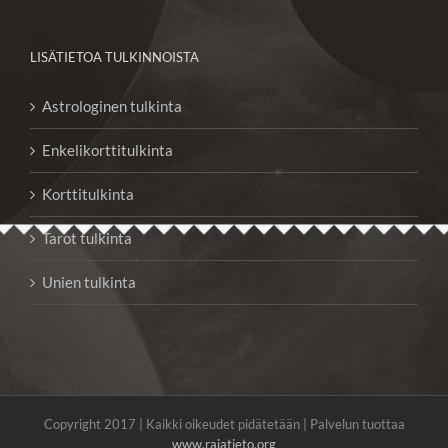
LISÄTIETOA TULKINNOISTA
Astrologinen tulkinta
Enkelikorttitulkinta
Korttitulkinta
Tarot tulkinta
Unien tulkinta
Copyright 2017 | Kaikki oikeudet pidätetään | Palvelun tuottaa
www.rajatieto.org