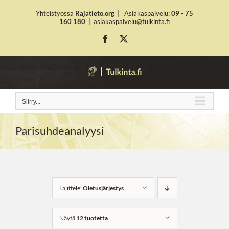
Skip
Yhteistyössä
Rajatieto.org
|
Asiakaspalvelu:
09 - 75
to
160 180
|
asiakaspalvelu@tulkinta.fi
content
Facebook
X
Siirry...
Parisuhdeanalyysi
Lajittele:
Oletusjärjestys
Näytä
12 tuotetta