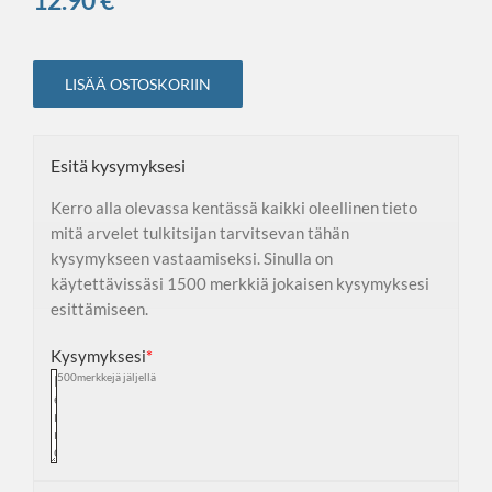
12.90
€
LISÄÄ OSTOSKORIIN
Esitä kysymyksesi
Kerro alla olevassa kentässä kaikki oleellinen tieto
mitä arvelet tulkitsijan tarvitsevan tähän
kysymykseen vastaamiseksi. Sinulla on
käytettävissäsi 1500 merkkiä jokaisen kysymyksesi
esittämiseen.
Kysymyksesi
*
1500
merkkejä jäljellä