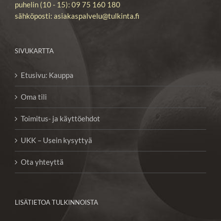
puhelin (10 - 15): 09 75 160 180
sähköposti: asiakaspalvelu@tulkinta.fi
SIVUKARTTA
Etusivu: Kauppa
Oma tili
Toimitus- ja käyttöehdot
UKK – Usein kysyttyä
Ota yhteyttä
LISÄTIETOA TULKINNOISTA