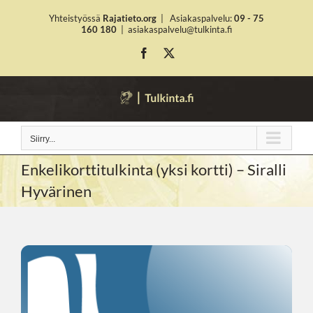
Skip
Yhteistyössä
Rajatieto.org
|
Asiakaspalvelu:
09 - 75
to
160 180
|
asiakaspalvelu@tulkinta.fi
content
Facebook
X
Siirry...
Enkelikorttitulkinta (yksi kortti) – Siralli
Hyvärinen