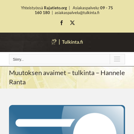
Skip
Yhteistyössä
Rajatieto.org
|
Asiakaspalvelu:
09 - 75
to
160 180
|
asiakaspalvelu@tulkinta.fi
content
Facebook
X
Siirry...
Muutoksen avaimet – tulkinta – Hannele
Ranta