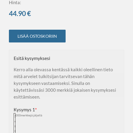
Hinta:
44.90
€
LISÄÄ OSTOSKORIIN
Esitä kysymyksesi
Kerro alla olevassa kentässä kaikki oleellinen tieto
mitä arvelet tulkitsijan tarvitsevan tähän
kysymykseen vastaamiseksi. Sinulla on
käytettävissäsi 3000 merkkiä jokaisen kysymyksesi
esittämiseen.
Kysymys 1
*
3000
merkkejä jäljellä