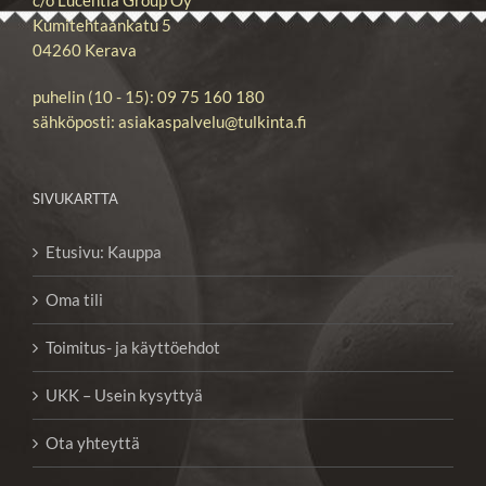
Kumitehtaankatu 5
04260 Kerava
puhelin (10 - 15): 09 75 160 180
sähköposti: asiakaspalvelu@tulkinta.fi
SIVUKARTTA
Etusivu: Kauppa
Oma tili
Toimitus- ja käyttöehdot
UKK – Usein kysyttyä
Ota yhteyttä