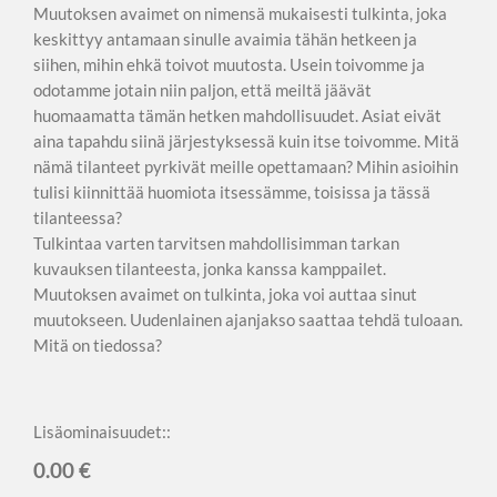
Muutoksen avaimet on nimensä mukaisesti tulkinta, joka
keskittyy antamaan sinulle avaimia tähän hetkeen ja
siihen, mihin ehkä toivot muutosta. Usein toivomme ja
odotamme jotain niin paljon, että meiltä jäävät
huomaamatta tämän hetken mahdollisuudet. Asiat eivät
aina tapahdu siinä järjestyksessä kuin itse toivomme. Mitä
nämä tilanteet pyrkivät meille opettamaan? Mihin asioihin
tulisi kiinnittää huomiota itsessämme, toisissa ja tässä
tilanteessa?
Tulkintaa varten tarvitsen mahdollisimman tarkan
kuvauksen tilanteesta, jonka kanssa kamppailet.
Muutoksen avaimet on tulkinta, joka voi auttaa sinut
muutokseen. Uudenlainen ajanjakso saattaa tehdä tuloaan.
Mitä on tiedossa?
Lisäominaisuudet::
0.00 €