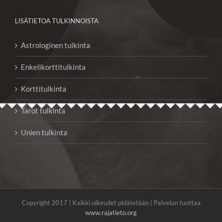
LISÄTIETOA TULKINNOISTA
Astrologinen tulkinta
Enkelikorttitulkinta
Korttitulkinta
Tarot tulkinta
Unien tulkinta
Copyright 2017 | Kaikki oikeudet pidätetään | Palvelun tuottaa
www.rajatieto.org