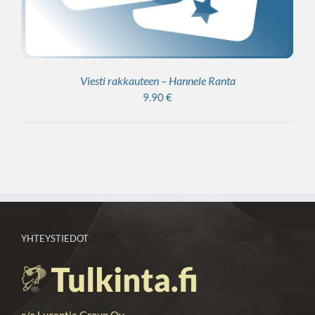
Viesti rakkauteen – Hannele Ranta
9.90
€
YHTEYSTIEDOT
c/o Lucentia Group Oy