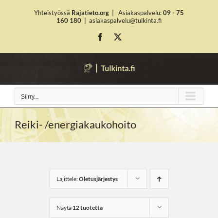
Skip
Yhteistyössä
Rajatieto.org
|
Asiakaspalvelu:
09 - 75
to
160 180
|
asiakaspalvelu@tulkinta.fi
content
Facebook
X
Siirry...
Reiki- /energiakaukohoito
Lajittele:
Oletusjärjestys
Näytä
12 tuotetta