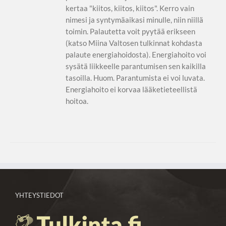
kertaa "kiitos, kiitos, kiitos". Kerro vain
nimesi ja syntymäaikasi minulle, niin niillä
toimin. Palautetta voit pyytää erikseen
(katso Miina Valtosen tulkinnat kohdasta
palaute energiahoidosta). Energiahoito voi
sysätä liikkeelle parantumisen sen kaikilla
tasoilla. Huom. Parantumista ei voi luvata.
Energiahoito ei korvaa lääketieteellistä
hoitoa.
YHTEYSTIEDOT