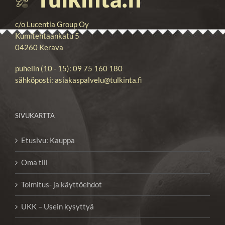
c/o Lucentia Group Oy
Kumitehtaankatu 5
04260 Kerava
puhelin (10 - 15): 09 75 160 180
sähköposti: asiakaspalvelu@tulkinta.fi
SIVUKARTTA
Etusivu: Kauppa
Oma tili
Toimitus- ja käyttöehdot
UKK – Usein kysyttyä