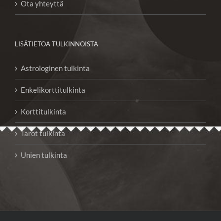
Ota yhteyttä
LISÄTIETOA TULKINNOISTA
Astrologinen tulkinta
Enkelikorttitulkinta
Korttitulkinta
Tarot tulkinta
Unien tulkinta