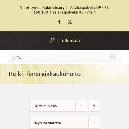
Skip
Yhteistyössä
Rajatieto.org
|
Asiakaspalvelu:
09 - 75
to
160 180
|
asiakaspalvelu@tulkinta.fi
content
Facebook
X
Siirry...
Reiki- /energiakaukohoito
Lajittele:
Suosio
Näytä
24 tuotetta