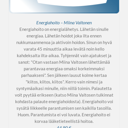
Energiahoito – Miina Valtonen
Energiahoito on energialähetys. Lähetän sinulle
energiaa. Lähetän hoidot joka ilta ennen
nukkumaanmenoa ja aktivoin hoidon. Sinun on hyvä
varata 45 minuuttia aikaa levätä noin kello
kahdeksalta ilta-aikaa. Tyhjennät vain ajatukset ja
sanot: "Otan vastaan Miina Valtosen lähettämää
parantavaa energiaa omaksi korkeimmaksi
parhaakseni". Sen jälkeen lausut kolme kertaa
"kiitos, kiitos, kiitos". Kerro vain nimesi ja
syntymäaikasi minulle, niin niillä toimin. Palautetta
voit pyytää erikseen (katso Miina Valtosen tulkinnat
kohdasta palaute energiahoidosta). Energiahoito voi
sysätä liikkeelle parantumisen sen kaikilla tasoilla.
Huom. Parantumista ei voi luvata. Energiahoito ei
korvaa lääketieteellistä hoitoa.
44.90
€